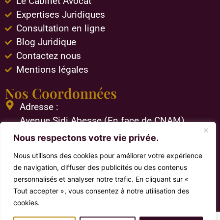
Le Cabinet Avocat
Expertises Juridiques
Consultation en ligne
Blog Juridique
Contactez nous
Mentions légales
Nos Coordonnées
Adresse :
Avenue Sidi Abesse (En face de CNAM)
4180 Houmet Souk Djerba Tunisie
Nous respectons votre vie privée.
Téléphone :
Nous utilisons des cookies pour améliorer votre expérience
+216 75 620 190
de navigation, diffuser des publicités ou des contenus
En cas d'urgence :
personnalisés et analyser notre trafic. En cliquant sur «
+216 55 888 767
Tout accepter », vous consentez à notre utilisation des
Email :
cookies.
contact@cabinet-avocat-djerba.com