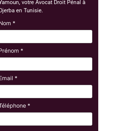
Yamoun, votre Avocat Droit Pénal à
Djerba en Tunisie.
Nom *
Prénom *
Email *
Téléphone *